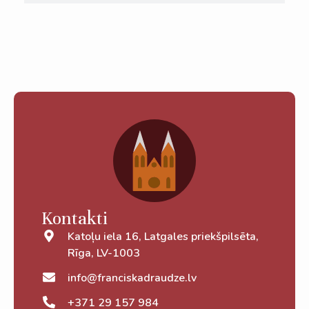
Lasīt vairāk
Kontakti
Katoļu iela 16, Latgales priekšpilsēta,
Rīga, LV-1003
info@franciskadraudze.lv
+371 29 157 984