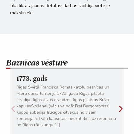
tika liktas jaunas detaļas, darbus izpildīja vietējie
mākslinieki.
Baznīcas vēsture
1773. gads
Rīgas Svētā Franciska Romas katoļu baznīcas un
Miera dārza teritoriju 1773. gadā Rīgas pilsēta
ierādīja Rīgas Jēzus draudzei Rīgas pilsētas Brīvo
kapu ierīkošanai (vācu valodā: Frei Berggrabniss).
Kapos apbedīja trūcīgos cilvēkus no visām
konfesijām. Daļu kapsētas, neskatoties uz reformātu
un Rīgas rātskungu […]