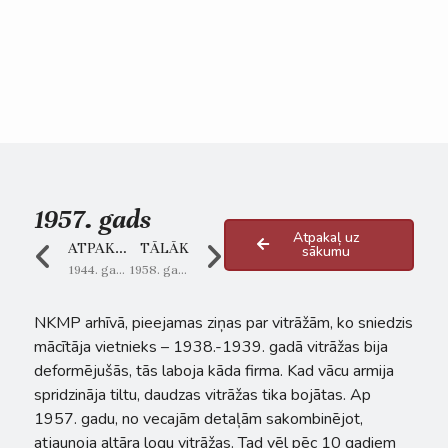
1957. gads
Atpakaļ uz
ATPAKAĻ
TĀLĀK
sākumu
1944. gads
1958. gads
NKMP arhīvā, pieejamas ziņas par vitrāžām, ko sniedzis
mācītāja vietnieks – 1938.-1939. gadā vitrāžas bija
deformējušās, tās laboja kāda firma. Kad vācu armija
spridzināja tiltu, daudzas vitrāžas tika bojātas. Ap
1957. gadu, no vecajām detaļām sakombinējot,
atjaunoja altāra logu vitrāžas. Tad vēl pēc 10 gadiem