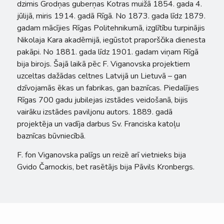
dzimis Grodņas guberņas Kotras muižā 1854. gada 4.
jūlijā, miris 1914. gadā Rīgā. No 1873. gada līdz 1879.
gadam mācījies Rīgas Politehnikumā, izglītību turpinājis
Nikolaja Kara akadēmijā, iegūstot praporščika dienesta
pakāpi. No 1881. gada līdz 1901. gadam viņam Rīgā
bija birojs.
Šajā laikā pēc F. Viganovska projektiem
uzceltas dažādas celtnes Latvijā un Lietuvā – gan
dzīvojamās ēkas un fabrikas, gan baznīcas. Piedalījies
Rīgas 700 gadu jubilejas izstādes veidošanā, bijis
vairāku izstādes paviljonu autors. 1889. gadā
projektēja un vadīja darbus Sv. Franciska katoļu
baznīcas būvniecībā.
F. fon Viganovska palīgs un reizē arī vietnieks bija
Gvido Čarnockis, bet rasētājs bija Pāvils Kronbergs.