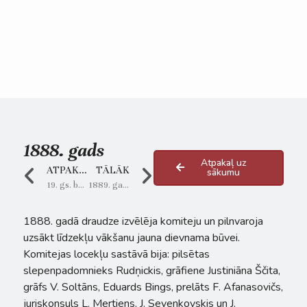
1888. gads
Atpakaļ uz
ATPAKAĻ
TĀLĀK
sākumu
19. gs. beigas
1889. gads – Avīzes “Рижский Вестник” 102. numurā ievietotā Josifa Dubinska atklāta vēstule
1888. gadā draudze izvēlēja komiteju un pilnvaroja
uzsākt līdzekļu vākšanu jauna dievnama būvei.
Komitejas locekļu sastāvā bija: pilsētas
slepenpadomnieks Rudņickis, grāfiene Justiniāna Ščita,
grāfs V. Soltāns, Eduards Bings, prelāts F. Afanasovičs,
juriskonsuls L. Mertiens, J. Sevenkovskis un J.