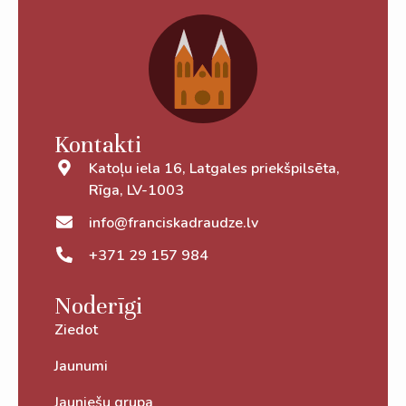
Kontakti
Katoļu iela 16, Latgales priekšpilsēta,
Rīga, LV-1003
info@franciskadraudze.lv
+371 29 157 984
Noderīgi
Ziedot
Jaunumi
Jauniešu grupa