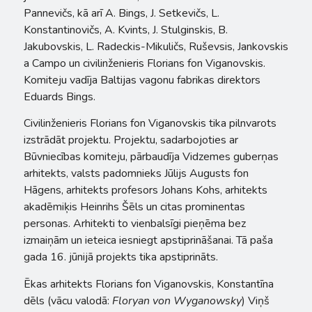
Pannevičs, kā arī A. Bings, J. Setkevičs, L.
Konstantinovičs, A. Kvints, J. Stulginskis, B.
Jakubovskis, L. Radeckis-Mikuličs, Ruševsis, Jankovskis
a Campo un civilinženieris Florians fon Viganovskis.
Komiteju vadīja Baltijas vagonu fabrikas direktors
Eduards Bings.
Civilinženieris Florians fon Viganovskis tika pilnvarots
izstrādāt projektu. Projektu, sadarbojoties ar
Būvniecības komiteju, pārbaudīja Vidzemes guberņas
arhitekts, valsts padomnieks Jūlijs Augusts fon
Hāgens, arhitekts profesors Johans Kohs, arhitekts
akadēmiķis Heinrihs Šēls un citas prominentas
personas.
Arhitekti to vienbalsīgi pieņēma bez
izmaiņām un ieteica iesniegt apstiprināšanai. Tā paša
gada 16. jūnijā projekts tika apstiprināts.
Ēkas arhitekts Florians fon Viganovskis, Konstantīna
dēls (vācu valodā:
Floryan von Wyganowsky
) Viņš