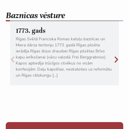
Baznīcas vēsture
1773. gads
Rīgas Svētā Franciska Romas katoļu baznīcas un
Miera dārza teritoriju 1773. gadā Rīgas pilsēta
ierādīja Rīgas Jēzus draudzei Rīgas pilsētas Brīvo
kapu ierīkošanai (vācu valodā: Frei Berggrabniss).
Kapos apbedīja trūcīgos cilvēkus no visām
konfesijām. Daļu kapsētas, neskatoties uz reformātu
un Rīgas rātskungu […]
Lasīt vairāk