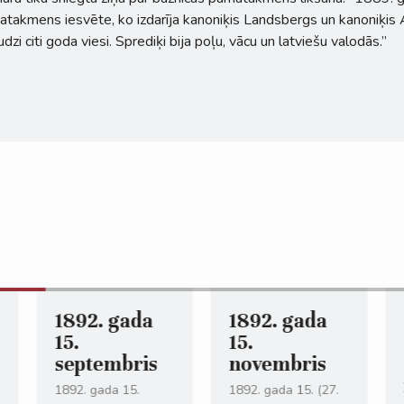
pamatakmens iesvēte, ko izdarīja kanoniķis Landsbergs un kanoniķis
i citi goda viesi. Sprediķi bija poļu, vācu un latviešu valodās.”
1892. gada
1892. gada
15.
15.
septembris
novembris
1892. gada 15.
1892. gada 15. (27.