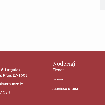
Noderīgi
16, Latgales
Ziedot
a, Rīga, LV-1003
Jaunumi
skadraudze.lv
Jauniešu grupa
7 984