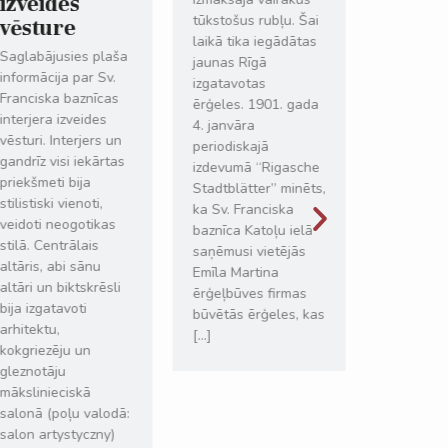
izveides
Pirmā Pas
tūkstošus rubļu. Šai
vēsture
laikā – 1
laikā tika iegādātas
Sv. Franc
Saglabājusies plaša
jaunas Rīgā
baznīcas v
informācija par Sv.
izgatavotas
zvanus ai
Franciska baznīcas
ērģeles. 1901. gada
Krieviju. 
interjera izveides
4. janvāra
divus zva
vēsturi. Interjers un
periodiskajā
atpakaļ, b
gandrīz visi iekārtas
izdevumā “Rigasche
Sofijas z
priekšmeti bija
Stadtblätter” minēts,
pazuda.
stilistiski vienoti,
ka Sv. Franciska
veidoti neogotikas
baznīca Katoļu ielā
Lasīt v
stilā. Centrālais
saņēmusi vietējās
altāris, abi sānu
Emīla Martina
altāri un biktskrēsli
ērģeļbūves firmas
bija izgatavoti
būvētās ērģeles, kas
arhitektu,
[…]
kokgriezēju un
gleznotāju
Lasīt vairāk
mākslinieciskā
salonā (poļu valodā:
salon artystyczny)