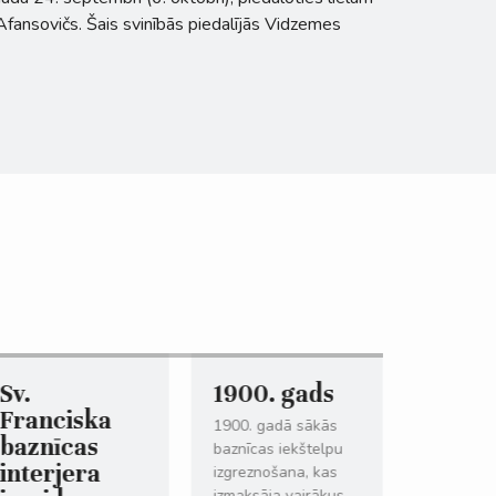
 Afansovičs. Šais svinībās piedalījās Vidzemes
Sv.
1900. gads
1915. 
Franciska
Pirma
1900. gadā sākās
baznīcas
Pasau
baznīcas iekštelpu
interjera
karš
izgreznošana, kas
izmaksāja vairākus