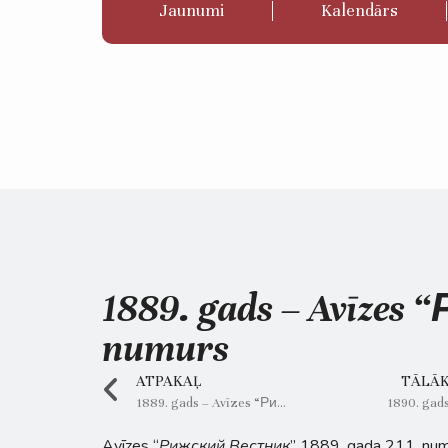
Jaunumi
Kalendārs
1889. gads – Avīze
numurs
ATPAKAĻ
TĀLĀ
1889. gads – Avīzes “Рижский Вестник” 140. numurs
1890. gad
Avīzes “
Рижский Вестник
” 1889. gada 211. numu