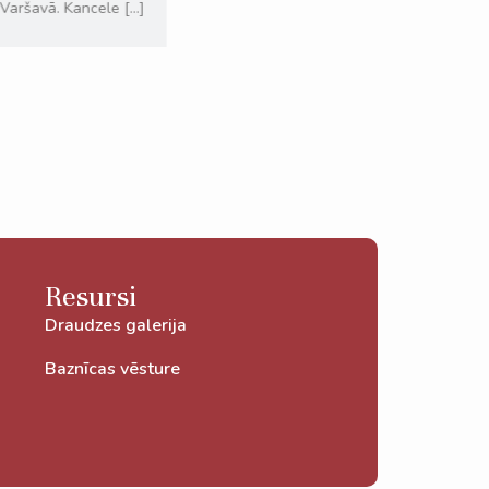
Varšavā. Kancele […]
Lasīt vairāk
Resursi
Draudzes galerija
Baznīcas vēsture