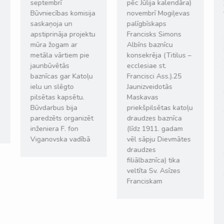
septembrī
pēc Jūlija kalendāra)
Būvniecības komisija
novembrī Mogiļevas
saskaņoja un
palīgbīskaps
apstiprināja projektu
Francisks Simons
mūra žogam ar
Albīns baznīcu
metāla vārtiem pie
konsekrēja (Titilus –
jaunbūvētās
ecclesiae st.
baznīcas gar Katoļu
Francisci Ass.).25
ielu un slēgto
Jaunizveidotās
pilsētas kapsētu.
Maskavas
Būvdarbus bija
priekšpilsētas katoļu
paredzēts organizēt
draudzes baznīca
inženiera F. fon
(līdz 1911. gadam
Viganovska vadībā
vēl sāpju Dievmātes
draudzes
Lasīt vairāk
filiālbaznīca) tika
veltīta Sv. Asīzes
Franciskam
Lasīt vairāk