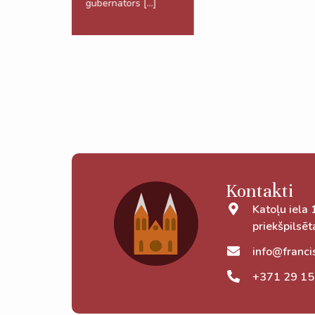
gubernators […]
Kontakti
Katoļu iela 
priekšpilsēt
info@franci
+371 29 15