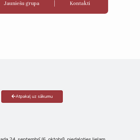
Jauniešu grupa
Kontakti
Atpakaļ uz sākumu
da 24. septembrī (6. oktobrī), piedaloties lielam