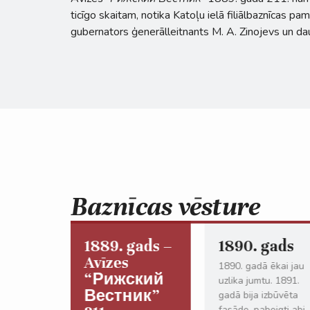
ticīgo skaitam, notika Katoļu ielā filiālbaznīcas 
gubernators ģenerālleitnants M. A. Zinojevs un daudz
Baznīcas vēsture
gads –
1889. gads –
1890. gads
Avīzes
1890. gadā ēkai jau
ский
“Рижский
uzlika jumtu. 1891.
ик”
Вестник”
gadā bija izbūvēta
fasāde, pabeigti abi