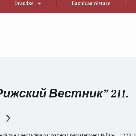
Draudze
Baznīcas vēsture
s “Рижский Вестник” 211.
K
s
rā tika sniegta ziņa par baznīcas pamatakmens likšanu: “1889. ga