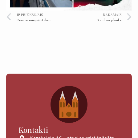
IEPRIEKŠĒJAIS
NĀKAMAIS
Esam sasnieguši Aglonu
Draudzes pikniks
Kontakti