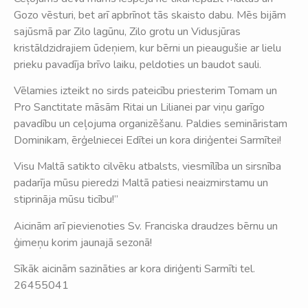
Gozo vēsturi, bet arī apbrīnot tās skaisto dabu. Mēs bijām
sajūsmā par Zilo lagūnu, Zilo grotu un Vidusjūras
kristāldzidrajiem ūdeņiem, kur bērni un pieaugušie ar lielu
prieku pavadīja brīvo laiku, peldoties un baudot sauli.
Vēlamies izteikt no sirds pateicību priesterim Tomam un
Pro Sanctitate māsām Ritai un Lilianei par viņu garīgo
pavadību un ceļojuma organizēšanu. Paldies semināristam
Dominikam, ērģelniecei Edītei un kora diriģentei Sarmītei!
Visu Maltā satikto cilvēku atbalsts, viesmīlība un sirsnība
padarīja mūsu pieredzi Maltā patiesi neaizmirstamu un
stiprināja mūsu ticību!”
Aicinām arī pievienoties Sv. Franciska draudzes bērnu un
ģimeņu korim jaunajā sezonā!
Sīkāk aicinām sazināties ar kora diriģenti Sarmīti tel.
26455041