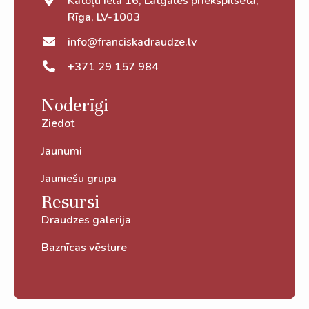
Katoļu iela 16, Latgales priekšpilsēta,
Rīga, LV-1003
info@franciskadraudze.lv
+371 29 157 984
Noderīgi
Ziedot
Jaunumi
Jauniešu grupa
Resursi
Draudzes galerija
Baznīcas vēsture