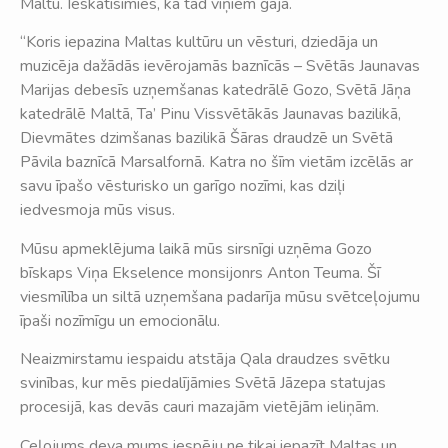
Maltu. Ieskatīsimies, kā tad viņiem gāja.
“Koris iepazina Maltas kultūru un vēsturi, dziedāja un
muzicēja dažādās ievērojamās baznīcās – Svētās Jaunavas
Marijas debesīs uzņemšanas katedrālē Gozo, Svētā Jāņa
katedrālē Maltā, Ta’ Pinu Vissvētākās Jaunavas bazilikā,
Dievmātes dzimšanas bazilikā Šāras draudzē un Svētā
Pāvila baznīcā Marsalfornā. Katra no šīm vietām izcēlās ar
savu īpašo vēsturisko un garīgo nozīmi, kas dziļi
iedvesmoja mūs visus.
Mūsu apmeklējuma laikā mūs sirsnīgi uzņēma Gozo
bīskaps Viņa Ekselence monsijonrs Anton Teuma. Šī
viesmīlība un siltā uzņemšana padarīja mūsu svētceļojumu
īpaši nozīmīgu un emocionālu.
Neaizmirstamu iespaidu atstāja Qala draudzes svētku
svinības, kur mēs piedalījāmies Svētā Jāzepa statujas
procesijā, kas devās cauri mazajām vietējām ieliņām.
Ceļojums deva mums iespēju ne tikai iepazīt Maltas un