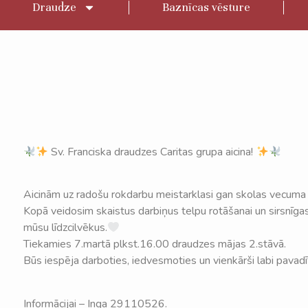
Draudze
Baznīcas vēsture
Sv. Franciska draudzes Caritas grupa aicina!
Aicinām uz radošu rokdarbu meistarklasi gan skolas vecuma
Kopā veidosim skaistus darbiņus telpu rotāšanai un sirsnīgas
mūsu līdzcilvēkus.
Tiekamies 7.martā plkst.16.00 draudzes mājas 2.stāvā.
Būs iespēja darboties, iedvesmoties un vienkārši labi pavadī
Informācijai – Inga 29110526.