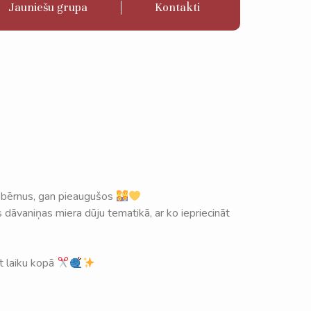
Jauniešu grupa
Kontakti
 bērnus, gan pieaugušos
 dāvaniņas miera dūju tematikā, ar ko iepriecināt
t laiku kopā