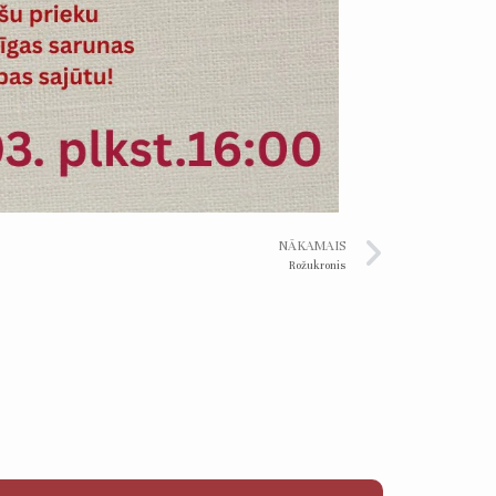
NĀKAMAIS
Rožukronis