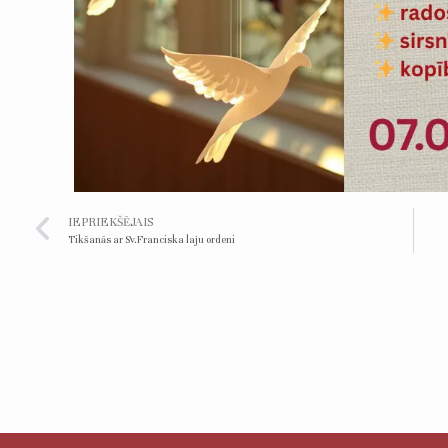
IEPRIEKŠĒJAIS
Tikšanās ar Sv.Franciska laju ordeni