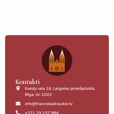
Kontakti
Katoļu iela 16, Latgales priekšpilsēta,
Rīga, LV-1003
info@franciskadraudze.lv
+371 29 157 984