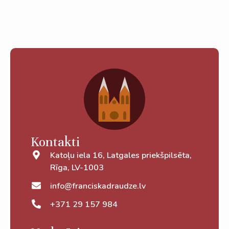
Kontakti
Katoļu iela 16, Latgales priekšpilsēta,
Rīga, LV-1003
info@franciskadraudze.lv
+371 29 157 984