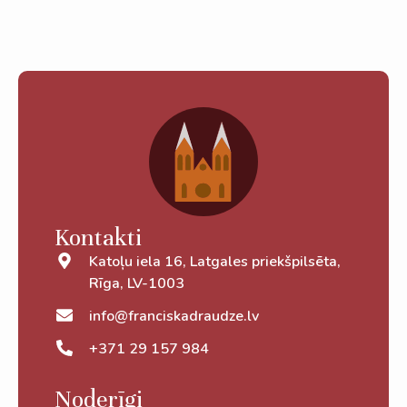
Kontakti
Katoļu iela 16, Latgales priekšpilsēta,
Rīga, LV-1003
info@franciskadraudze.lv
+371 29 157 984
Noderīgi