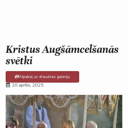
Kristus Augšāmcelšanās
svētki
Atpakaļ uz draudzes galeriju
20 aprīlis, 2025