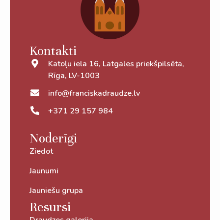
Kontakti
Katoļu iela 16, Latgales priekšpilsēta,
Rīga, LV-1003
info@franciskadraudze.lv
+371 29 157 984
Noderīgi
Ziedot
Jaunumi
Jauniešu grupa
Resursi