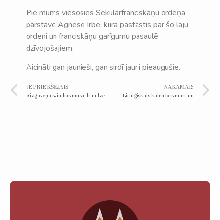
Pie mums viesosies Sekulārfranciskāņu ordeņa
pārstāve Agnese Irbe, kura pastāstīs par šo laju
ordeni un franciskāņu garīgumu pasaulē
dzīvojošajiem.
Aicināti gan jaunieši, gan sirdī jauni pieaugušie.
IEPRIEKŠĒJAIS
NĀKAMAIS
Aizgavēņa svinības mūsu draudzē
Liturģiskais kalendārs martam